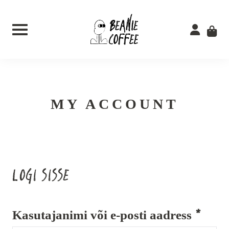
Skip
to
content
MY ACCOUNT
LOGI SISSE
Nõutud
Kasutajanimi või e-posti aadress
*