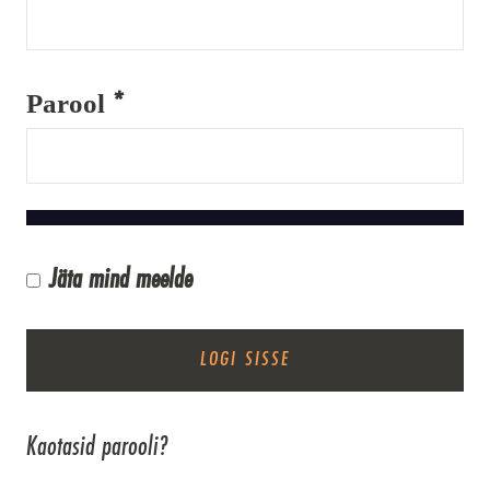
Nõutud
Parool
*
Jäta mind meelde
LOGI SISSE
Kaotasid parooli?